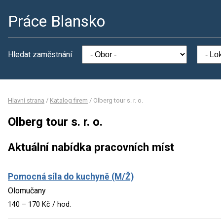
Práce Blansko
Hledat zaměstnání
Hlavní strana
/
Katalog firem
/
Olberg tour s. r. o.
Olberg tour s. r. o.
Aktuální nabídka pracovních míst
Pomocná síla do kuchyně (M/Ž)
Olomučany
140 – 170 Kč / hod.