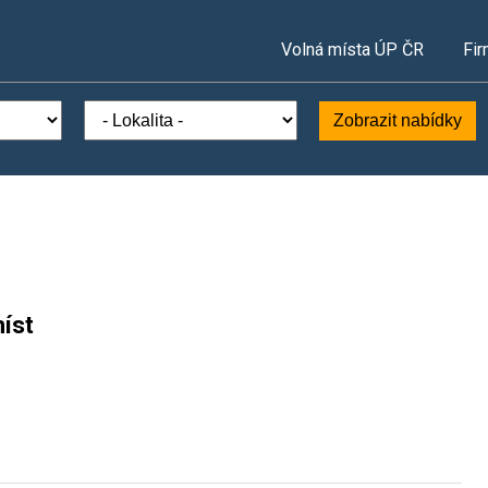
Volná místa ÚP ČR
Fir
Zobrazit nabídky
íst