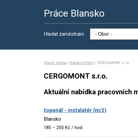
Práce Blansko
Hledat zaměstnání
Hlavní strana
/
Katalog firem
/
CERGOMONT s.r.o.
CERGOMONT s.r.o.
Aktuální nabídka pracovních m
topenář - instalatér (m/ž)
Blansko
180 – 250 Kč / hod.