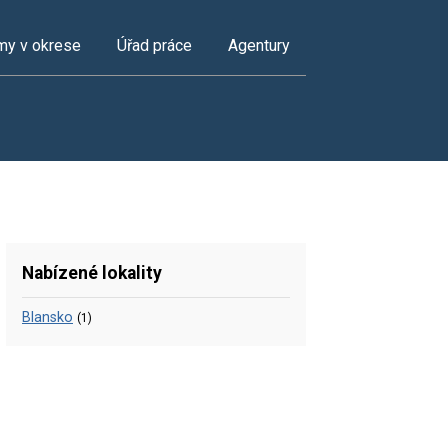
my v okrese
Úřad práce
Agentury
Nabízené lokality
Blansko
(1)