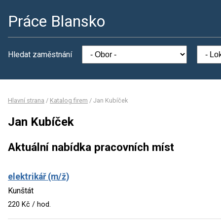
Práce Blansko
Hledat zaměstnání
Hlavní strana
/
Katalog firem
/
Jan Kubíček
Jan Kubíček
Aktuální nabídka pracovních míst
elektrikář (m/ž)
Kunštát
220 Kč / hod.