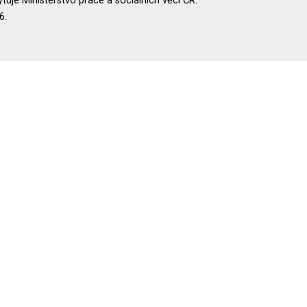
uje Ministerstvo práce a sociálních věcí ČR.
6.