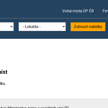
Volná místa ÚP ČR
Fir
Zobrazit nabídky
íst
dku.