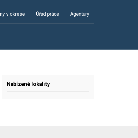
my v okrese
Úřad práce
Agentury
Nabízené lokality