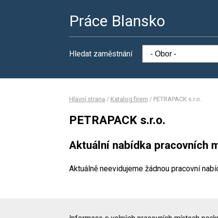
Práce Blansko
Hledat zaměstnání
Hlavní strana
/
Katalog firem
/
PETRAPACK s.r.o.
PETRAPACK s.r.o.
Aktuální nabídka pracovních m
Aktuálně neevidujeme žádnou pracovní nabí