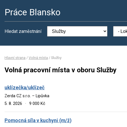
Práce Blansko
Hledat zaměstnání
Hlavní strana
/
Volná místa
/
Služby
Volná pracovní místa v oboru Služby
uklízečka/uklízeč
Zerda CZ s.r.o. – Lipůvka
5. 8. 2026
·
9 000 Kč
Pomocná síla v kuchyni (m/ž)