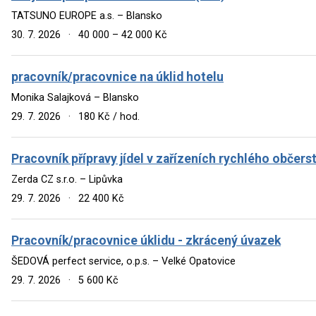
TATSUNO EUROPE a.s. – Blansko
30. 7. 2026
·
40 000 – 42 000 Kč
pracovník/pracovnice na úklid hotelu
Monika Salajková – Blansko
29. 7. 2026
·
180 Kč / hod.
Pracovník přípravy jídel v zařízeních rychlého občers
Zerda CZ s.r.o. – Lipůvka
29. 7. 2026
·
22 400 Kč
Pracovník/pracovnice úklidu - zkrácený úvazek
ŠEDOVÁ perfect service, o.p.s. – Velké Opatovice
29. 7. 2026
·
5 600 Kč