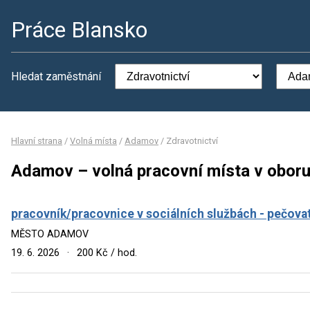
Práce Blansko
Hledat zaměstnání
Hlavní strana
/
Volná místa
/
Adamov
/
Zdravotnictví
Adamov – volná pracovní místa v oboru
pracovník/pracovnice v sociálních službách - pečova
MĚSTO ADAMOV
19. 6. 2026
·
200 Kč / hod.