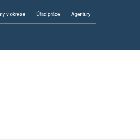
my v okrese
Úřad práce
Agentury