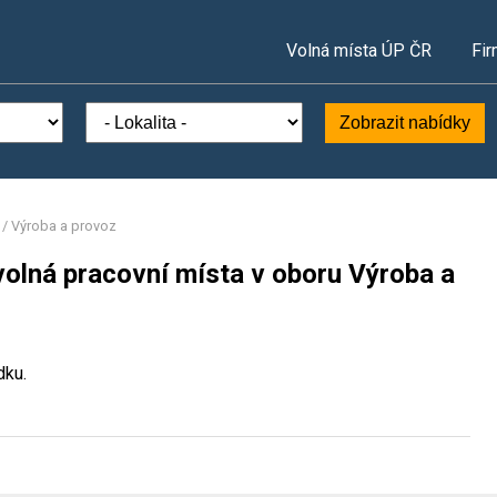
Volná místa ÚP ČR
Fir
Zobrazit nabídky
/
Výroba a provoz
volná pracovní místa v oboru Výroba a
dku.