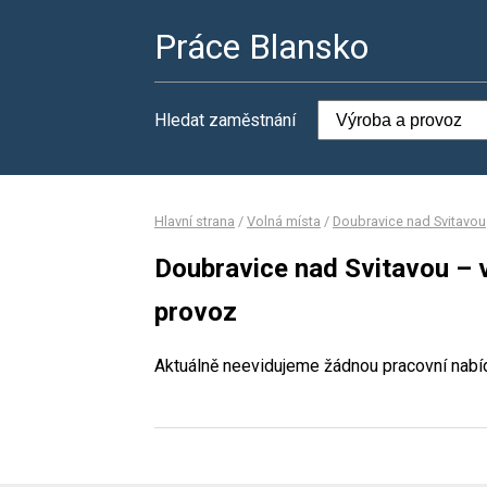
Práce Blansko
Hledat zaměstnání
Hlavní strana
/
Volná místa
/
Doubravice nad Svitavou
Doubravice nad Svitavou – 
provoz
Aktuálně neevidujeme žádnou pracovní nabí