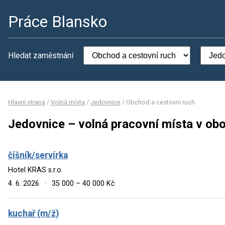
Práce Blansko
Hledat zaměstnání
Hlavní strana
/
Volná místa
/
Jedovnice
/
Obchod a cestovní ruch
Jedovnice – volná pracovní místa v ob
číšník/servírka
Hotel KRAS s.r.o.
4. 6. 2026
·
35 000 – 40 000 Kč
kuchař (m/ž)