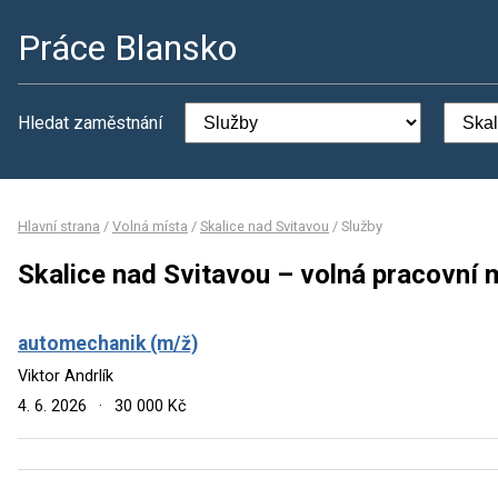
Práce Blansko
Hledat zaměstnání
Hlavní strana
/
Volná místa
/
Skalice nad Svitavou
/
Služby
Skalice nad Svitavou – volná pracovní 
automechanik (m/ž)
Viktor Andrlík
4. 6. 2026
·
30 000 Kč