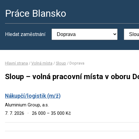
Práce Blansko
Hledat zaměstnání
Hlavní strana
/
Volná místa
/
Sloup
/
Doprava
Sloup – volná pracovní místa v oboru 
Nákupčí/logistik (m/ž)
Aluminium Group, a.s.
7. 7. 2026
·
26 000 – 35 000 Kč