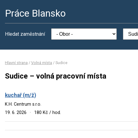
Práce Blansko
Hledat zaměstnání
Hlavní strana
/
Volná místa
/
Sudice
Sudice – volná pracovní místa
kuchař (m/ž)
K.H. Centrum s.r.o.
19. 6. 2026
·
180 Kč / hod.