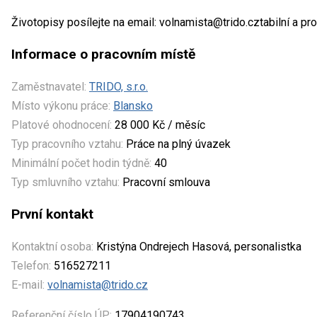
Životopisy posílejte na email: volnamista@trido.cztabilní a pro
Informace o pracovním místě
Zaměstnavatel:
TRIDO, s.r.o.
Místo výkonu práce:
Blansko
Platové ohodnocení:
28 000 Kč / měsíc
Typ pracovního vztahu:
Práce na plný úvazek
Minimální počet hodin týdně:
40
Typ smluvního vztahu:
Pracovní smlouva
První kontakt
Kontaktní osoba:
Kristýna Ondrejech Hasová, personalistka
Telefon:
516527211
E-mail:
volnamista@trido.cz
Referenční číslo ÚP:
17904190743