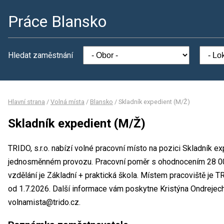
Práce Blansko
Hledat zaměstnání
Hlavní strana
/
Volná místa
/
Blansko
/
Skladník expedient (M/Ž)
Skladník expedient (M/Ž)
TRIDO, s.r.o. nabízí volné pracovní místo na pozici Skladník e
jednosměnném provozu. Pracovní poměr s ohodnocením 28 0
vzdělání je Základní + praktická škola. Místem pracoviště je T
od 1.7.2026. Další informace vám poskytne Kristýna Ondrejech
volnamista@trido.cz.