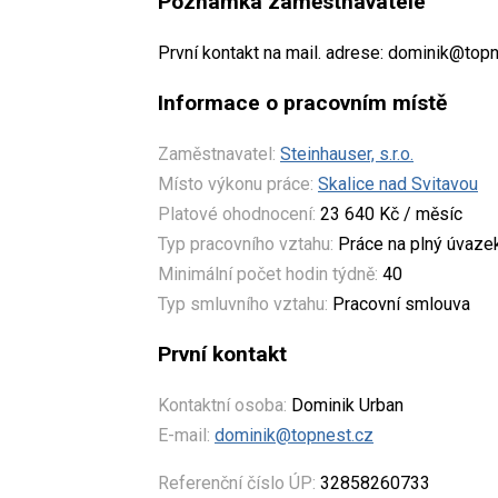
Poznámka zaměstnavatele
První kontakt na mail. adrese: dominik@top
Informace o pracovním místě
Zaměstnavatel:
Steinhauser, s.r.o.
Místo výkonu práce:
Skalice nad Svitavou
Platové ohodnocení:
23 640 Kč / měsíc
Typ pracovního vztahu:
Práce na plný úvaze
Minimální počet hodin týdně:
40
Typ smluvního vztahu:
Pracovní smlouva
První kontakt
Kontaktní osoba:
Dominik Urban
E-mail:
dominik@topnest.cz
Referenční číslo ÚP:
32858260733