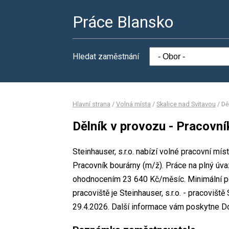
Práce Blansko
Hledat zaměstnání
Hlavní strana
/
Volná místa
/
Skalice nad Svitavou
/
Dě
Dělník v provozu - Pracovní
Steinhauser, s.r.o. nabízí volné pracovní mí
Pracovník bourárny (m/ž). Práce na plný ú
ohodnocením 23 640 Kč/měsíc. Minimální po
pracoviště je Steinhauser, s.r.o. - pracoviš
29.4.2026. Další informace vám poskytne Do