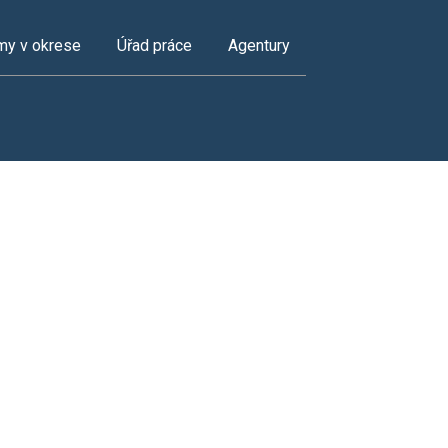
my v okrese
Úřad práce
Agentury