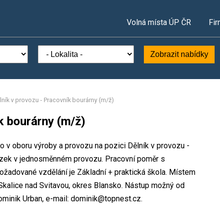
Volná místa ÚP ČR
Fir
Zobrazit nabídky
lník v provozu - Pracovník bourárny (m/ž)
k bourárny (m/ž)
sto v oboru výroby a provozu na pozici Dělník v provozu -
vazek v jednosměnném provozu. Pracovní poměr s
žadované vzdělání je Základní + praktická škola. Místem
tě Skalice nad Svitavou, okres Blansko. Nástup možný od
minik Urban, e-mail: dominik@topnest.cz.