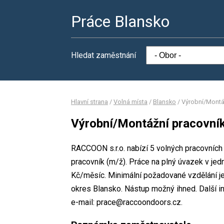
Práce Blansko
Hledat zaměstnání
Hlavní strana
/
Volná místa
/
Blansko
/
Výrobní/Montá
Výrobní/Montážní pracovník
RACCOON s.r.o. nabízí 5 volných pracovních
pracovník (m/ž). Práce na plný úvazek v 
Kč/měsíc. Minimální požadované vzdělání je
okres Blansko. Nástup možný ihned. Další i
e-mail: prace@raccoondoors.cz.