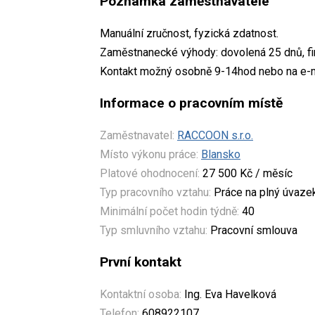
Poznámka zaměstnavatele
Manuální zručnost, fyzická zdatnost.
Zaměstnanecké výhody: dovolená 25 dnů, fir
Kontakt možný osobně 9-14hod nebo na e-m
Informace o pracovním místě
Zaměstnavatel:
RACCOON s.r.o.
Místo výkonu práce:
Blansko
Platové ohodnocení:
27 500 Kč / měsíc
Typ pracovního vztahu:
Práce na plný úvaze
Minimální počet hodin týdně:
40
Typ smluvního vztahu:
Pracovní smlouva
První kontakt
Kontaktní osoba:
Ing. Eva Havelková
Telefon:
608922107