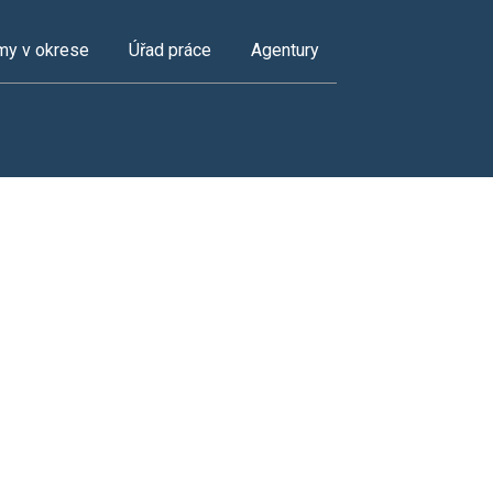
my v okrese
Úřad práce
Agentury