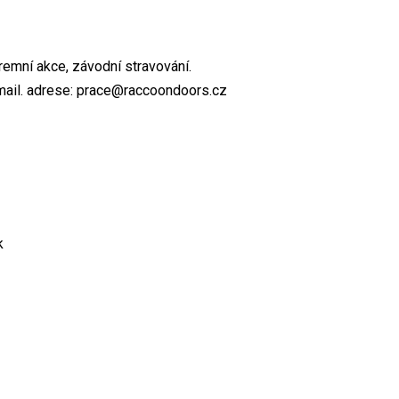
emní akce, závodní stravování.
ail. adrese: prace@raccoondoors.cz
k