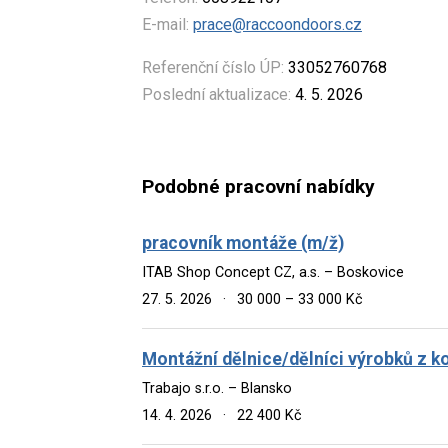
E-mail:
prace@raccoondoors.cz
Referenční číslo ÚP:
33052760768
Poslední aktualizace:
4. 5. 2026
Podobné pracovní nabídky
pracovník montáže (m/ž)
ITAB Shop Concept CZ, a.s. – Boskovice
27. 5. 2026
·
30 000 – 33 000 Kč
Montážní dělnice/dělníci výrobků z 
Trabajo s.r.o. – Blansko
14. 4. 2026
·
22 400 Kč