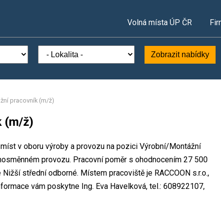
Volná místa ÚP ČR
Fir
Zobrazit nabídky
žní pracovník (m/ž)
 (m/ž)
 míst v oboru výroby a provozu na pozici Výrobní/Montážní
jednosměnném provozu. Pracovní poměr s ohodnocením 27 500
 Nižší střední odborné. Místem pracoviště je RACCOON s.r.o.,
nformace vám poskytne Ing. Eva Havelková, tel.: 608922107,