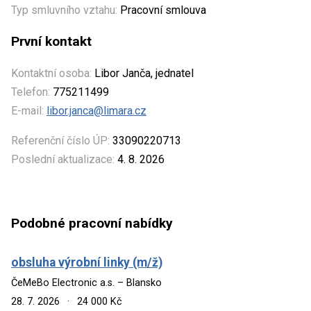
Typ smluvního vztahu:
Pracovní smlouva
První kontakt
Kontaktní osoba:
Libor Janča, jednatel
Telefon:
775211499
E-mail:
libor.janca@limara.cz
Referenční číslo ÚP:
33090220713
Poslední aktualizace:
4. 8. 2026
Podobné pracovní nabídky
obsluha výrobní linky (m/ž)
ČeMeBo Electronic a.s. – Blansko
28. 7. 2026
·
24 000 Kč