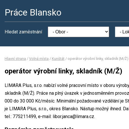
Práce Blansko
Hledat zaměstnání
Hlavní strana
/
Volná místa
/
Kunštát
/
operátor výrobní linky, skladník (M/Ž)
operátor výrobní linky, skladník (M/Ž)
LIMARA Plus, s.r.o. nabízí volné pracovní místo v oboru výroby
skladník (M/Ž). Práce na plný úvazek v jednosměnném provo
000 do 30 000 Kč/měsíc. Minimální požadované vzdělání je St
je LIMARA Plus, s.r.o., okres Blansko. Nástup možný ihned. D
tel.: 775211499, e-mail: libor.janca@limara.cz.