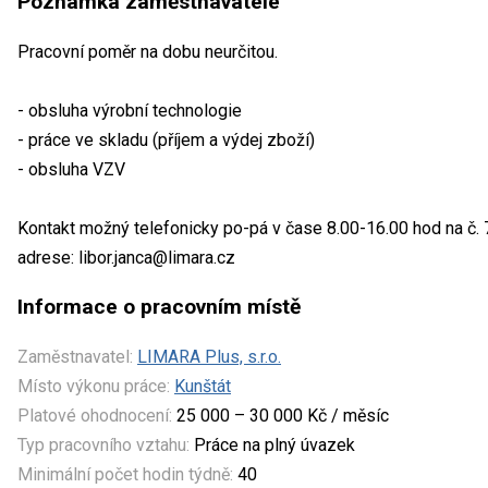
Poznámka zaměstnavatele
Pracovní poměr na dobu neurčitou.
- obsluha výrobní technologie
- práce ve skladu (příjem a výdej zboží)
- obsluha VZV
Kontakt možný telefonicky po-pá v čase 8.00-16.00 hod na č.
adrese: libor.janca@limara.cz
Informace o pracovním místě
Zaměstnavatel:
LIMARA Plus, s.r.o.
Místo výkonu práce:
Kunštát
Platové ohodnocení:
25 000 – 30 000 Kč / měsíc
Typ pracovního vztahu:
Práce na plný úvazek
Minimální počet hodin týdně:
40