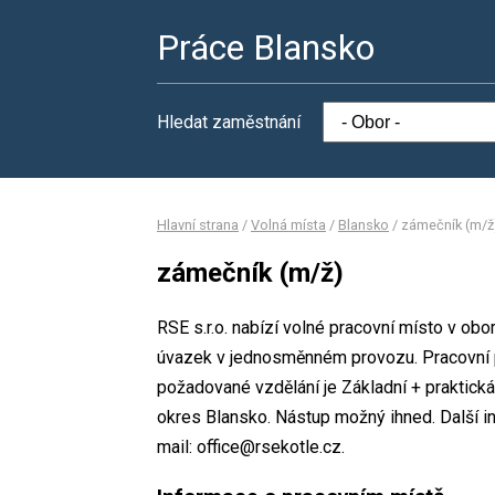
Práce Blansko
Hledat zaměstnání
Hlavní strana
/
Volná místa
/
Blansko
/
zámečník (m/ž
zámečník (m/ž)
RSE s.r.o. nabízí volné pracovní místo v ob
úvazek v jednosměnném provozu. Pracovní
požadované vzdělání je Základní + praktická 
okres Blansko. Nástup možný ihned. Další 
mail: office@rsekotle.cz.