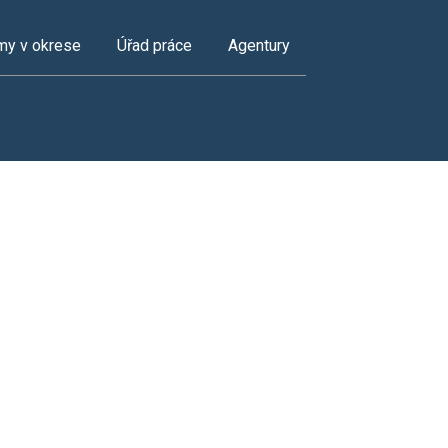
my v okrese
Úřad práce
Agentury