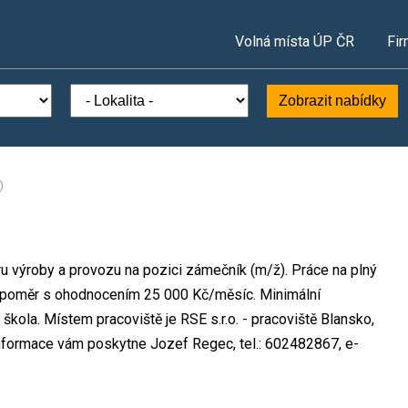
Volná místa ÚP ČR
Fir
Zobrazit nabídky
)
oru výroby a provozu na pozici zámečník (m/ž). Práce na plný
 poměr s ohodnocením 25 000 Kč/měsíc. Minimální
škola. Místem pracoviště je RSE s.r.o. - pracoviště Blansko,
informace vám poskytne Jozef Regec, tel.: 602482867, e-