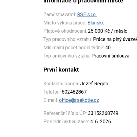
Informace o pracovním místě
Zaměstnavatel:
RSE s.r.o.
Místo výkonu práce:
Blansko
Platové ohodnocení:
25 000 Kč / měsíc
Typ pracovního vztahu:
Práce na plný úvaze
Minimální počet hodin týdně:
40
Typ smluvního vztahu:
Pracovní smlouva
První kontakt
Kontaktní osoba:
Jozef Regec
Telefon:
602482867
E-mail:
office@rsekotle.cz
Referenční číslo ÚP:
33152260749
Poslední aktualizace:
4. 6. 2026