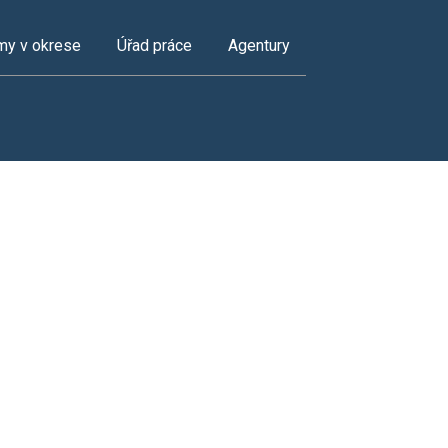
my v okrese
Úřad práce
Agentury