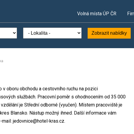
Volná místa ÚP ČR
Fir
Zobrazit nabídky
rka
to v oboru obchodu a cestovního ruchu na pozici
rnusových službách. Pracovní poměr s ohodnocením od 35 000
zdělání je Střední odborné (vyučen). Místem pracoviště je
okres Blansko. Nástup možný ihned. Další informace vám
e-mail: jedovnice@hotel-kras.cz.