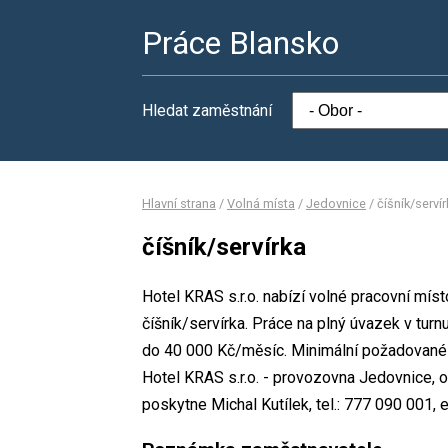
Práce Blansko
Hledat zaměstnání
Hlavní strana
/
Volná místa
/
Jedovnice
/
číšník/serví
číšník/servírka
Hotel KRAS s.r.o. nabízí volné pracovní mís
číšník/servírka. Práce na plný úvazek v tu
do 40 000 Kč/měsíc. Minimální požadované v
Hotel KRAS s.r.o. - provozovna Jedovnice, 
poskytne Michal Kutílek, tel.: 777 090 001, 