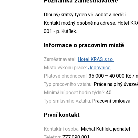
Poznámka zaměstnavatele
Dlouhý/krátký týden vč. sobot a nedělí.
Kontakt možný osobně na adrese: Hotel KRAS
001 - p. Kutílek.
Informace o pracovním místě
Zaměstnavatel:
Hotel KRAS s.r.o.
Místo výkonu práce:
Jedovnice
Platové ohodnocení:
35 000 – 40 000 Kč / 
Typ pracovního vztahu:
Práce na plný úvaze
Minimální počet hodin týdně:
40
Typ smluvního vztahu:
Pracovní smlouva
První kontakt
Kontaktní osoba:
Michal Kutílek, jednatel
Telefon:
777 090 001