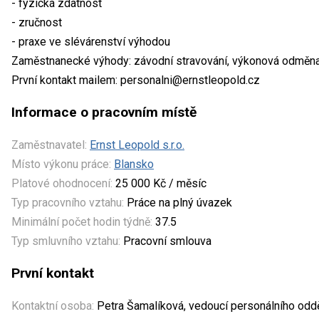
- fyzická zdatnost
- zručnost
- praxe ve slévárenství výhodou
Zaměstnanecké výhody: závodní stravování, výkonová odměna
První kontakt mailem: personalni@ernstleopold.cz
Informace o pracovním místě
Zaměstnavatel:
Ernst Leopold s.r.o.
Místo výkonu práce:
Blansko
Platové ohodnocení:
25 000 Kč / měsíc
Typ pracovního vztahu:
Práce na plný úvazek
Minimální počet hodin týdně:
37.5
Typ smluvního vztahu:
Pracovní smlouva
První kontakt
Kontaktní osoba:
Petra Šamalíková, vedoucí personálního odd