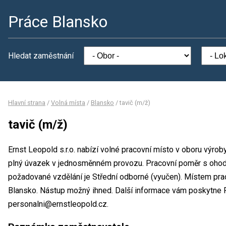
Práce Blansko
Hledat zaměstnání
Hlavní strana
/
Volná místa
/
Blansko
/
tavič (m/ž)
tavič (m/ž)
Ernst Leopold s.r.o. nabízí volné pracovní místo v oboru výrob
plný úvazek v jednosměnném provozu. Pracovní poměr s oho
požadované vzdělání je Střední odborné (vyučen). Místem praco
Blansko. Nástup možný ihned. Další informace vám poskytne P
personalni@ernstleopold.cz.