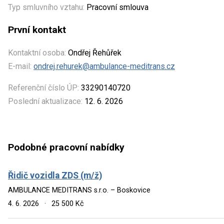
Typ smluvního vztahu:
Pracovní smlouva
První kontakt
Kontaktní osoba:
Ondřej Řehůřek
E-mail:
ondrej.rehurek@ambulance-meditrans.cz
Referenční číslo ÚP:
33290140720
Poslední aktualizace:
12. 6. 2026
Podobné pracovní nabídky
Řidič vozidla ZDS (m/ž)
AMBULANCE MEDITRANS s.r.o. – Boskovice
4. 6. 2026
·
25 500 Kč