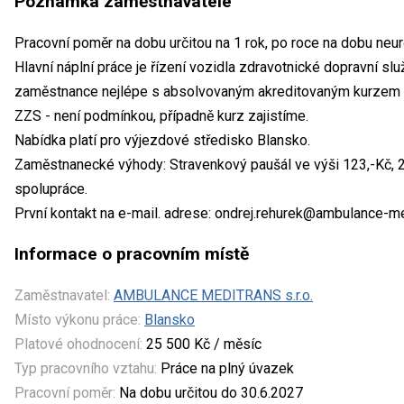
Poznámka zaměstnavatele
Pracovní poměr na dobu určitou na 1 rok, po roce na dobu neur
Hlavní náplní práce je řízení vozidla zdravotnické dopravní s
zaměstnance nejlépe s absolvovaným akreditovaným kurzem - 
ZZS - není podmínkou, případně kurz zajistíme.
Nabídka platí pro výjezdové středisko Blansko.
Zaměstnanecké výhody: Stravenkový paušál ve výši 123,-Kč, 
spolupráce.
První kontakt na e-mail. adrese: ondrej.rehurek@ambulance-m
Informace o pracovním místě
Zaměstnavatel:
AMBULANCE MEDITRANS s.r.o.
Místo výkonu práce:
Blansko
Platové ohodnocení:
25 500 Kč / měsíc
Typ pracovního vztahu:
Práce na plný úvazek
Pracovní poměr:
Na dobu určitou do 30.6.2027