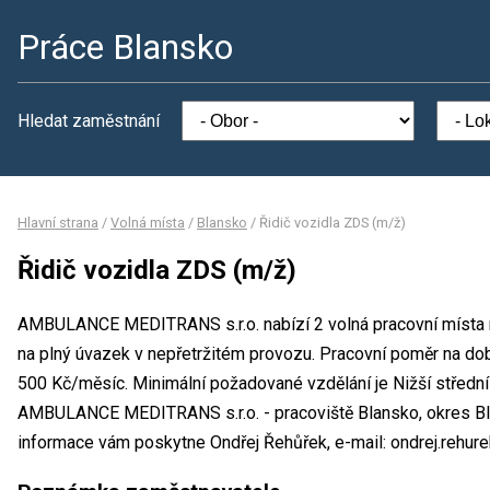
Práce Blansko
Hledat zaměstnání
Hlavní strana
/
Volná místa
/
Blansko
/
Řidič vozidla ZDS (m/ž)
Řidič vozidla ZDS (m/ž)
AMBULANCE MEDITRANS s.r.o. nabízí 2 volná pracovní místa n
na plný úvazek v nepřetržitém provozu. Pracovní poměr na do
500 Kč/měsíc. Minimální požadované vzdělání je Nižší střední
AMBULANCE MEDITRANS s.r.o. - pracoviště Blansko, okres Bl
informace vám poskytne Ondřej Řehůřek, e-mail: ondrej.rehu