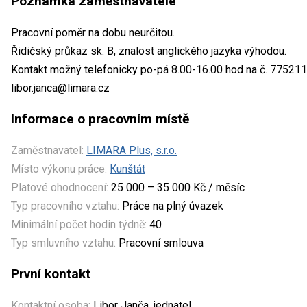
Poznámka zaměstnavatele
Pracovní poměr na dobu neurčitou.
Řidičský průkaz sk. B, znalost anglického jazyka výhodou.
Kontakt možný telefonicky po-pá 8.00-16.00 hod na č. 775211
libor.janca@limara.cz
Informace o pracovním místě
Zaměstnavatel:
LIMARA Plus, s.r.o.
Místo výkonu práce:
Kunštát
Platové ohodnocení:
25 000 – 35 000 Kč / měsíc
Typ pracovního vztahu:
Práce na plný úvazek
Minimální počet hodin týdně:
40
Typ smluvního vztahu:
Pracovní smlouva
První kontakt
Kontaktní osoba:
Libor Janča, jednatel