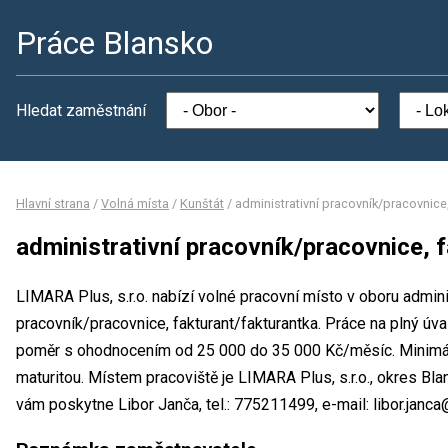
Práce Blansko
Hledat zaměstnání
Hlavní strana
/
Volná místa
/
Kunštát
/
administrativní pracovník/pracovnice,
administrativní pracovník/pracovnice, 
LIMARA Plus, s.r.o. nabízí volné pracovní místo v oboru adminis
pracovník/pracovnice, fakturant/fakturantka. Práce na plný 
poměr s ohodnocením od 25 000 do 35 000 Kč/měsíc. Minimál
maturitou. Místem pracoviště je LIMARA Plus, s.r.o., okres Bl
vám poskytne Libor Janča, tel.: 775211499, e-mail: libor.janca