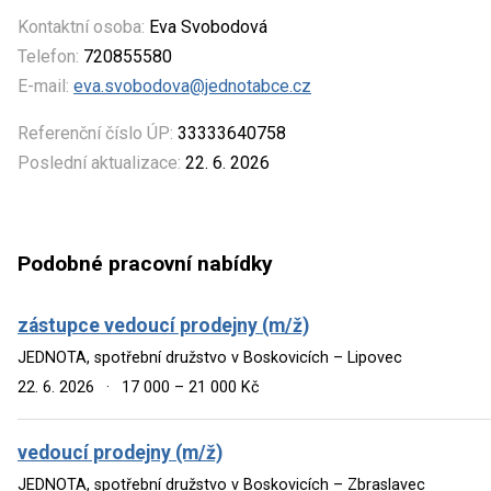
Kontaktní osoba:
Eva Svobodová
Telefon:
720855580
E-mail:
eva.svobodova@jednotabce.cz
Referenční číslo ÚP:
33333640758
Poslední aktualizace:
22. 6. 2026
Podobné pracovní nabídky
zástupce vedoucí prodejny (m/ž)
JEDNOTA, spotřební družstvo v Boskovicích – Lipovec
22. 6. 2026
·
17 000 – 21 000 Kč
vedoucí prodejny (m/ž)
JEDNOTA, spotřební družstvo v Boskovicích – Zbraslavec