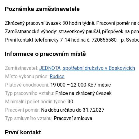
Poznámka zaměstnavatele
Zkrácený pracovní úvazek 30 hodin týdně. Pracovní poměr na d
Zaměstnanecké výhody: stravenkový paušál, příspěvek na penzij
První kontakt telefonicky 7-14 hod na č. 720855580 - p. Svob
Informace o pracovním místě
Zaměstnavatel:
JEDNOTA, spotřební družstvo v Boskovicích
Místo výkonu práce:
Rudice
Platové ohodnocení:
19 000 – 22 000 Kč / měsíc
Typ pracovního vztahu:
Práce na zkrácený úvazek
Minimální počet hodin týdně:
30
Pracovní poměr:
Na dobu určitou do 31.7.2027
Typ smluvního vztahu:
Pracovní smlouva
První kontakt