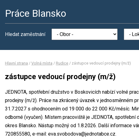
Práce Blansko
Hledat zaměstnání
Hlavní strana
/
Volná místa
/
Rudice
/
zástupce vedoucí prodejny (m/ž)
zástupce vedoucí prodejny (m/ž)
JEDNOTA, spotřební družstvo v Boskovicích nabízí volné prac
prodejny (m/ž). Práce na zkrácený úvazek v jednosměnném pr
31.7.2027 s ohodnocením od 19 000 do 22 000 Kč/měsíc. Mini
odborné (vyučen). Místem pracoviště je JEDNOTA, spotřební d
okres Blansko. Nástup možný od 1.8.2026. Další informace vá
720855580, e-mail: eva.svobodova@jednotabce.cz.