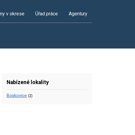
my v okrese
Úřad práce
Agentury
Nabízené lokality
Boskovice
(2)