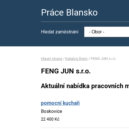
Práce Blansko
Hledat zaměstnání
Hlavní strana
/
Katalog firem
/
FENG JUN s.r.o.
FENG JUN s.r.o.
Aktuální nabídka pracovních m
pomocní kuchaři
Boskovice
22 400 Kč