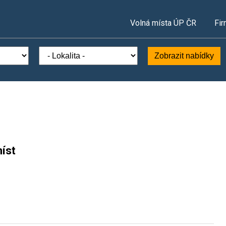
Volná místa ÚP ČR
Fir
Zobrazit nabídky
íst