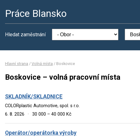
Práce Blansko
Hledat zaměstnání
Hlavní strana
/
Volná místa
/
Boskovice
Boskovice – volná pracovní místa
SKLADNÍK/SKLADNICE
COLORplastic Automotive, spol. s r.o.
6. 8. 2026
·
30 000 – 40 000 Kč
Operátor/operátorka výroby