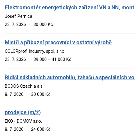
Elektromontér energetických zařízení VN a NN, mont
Josef Pernica
23. 7. 2026
·
30 000 Kč
Mistři a příbuzní pracovníci v ostatní výrobě
COLORprofi Industry, spol. s r.o.
23. 7. 2026
·
39 000 – 41 000 Kč
Řidiči nákladních automobilů, tahačů a speciálních vo
BODOS Czechia a.s.
8. 7. 2026
·
30 000 Kč
prodejce (m/ž)
EKO - DOMOV s.r.o.
8. 7. 2026
·
24 000 Kč