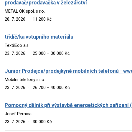
prodavač/prodavačka v železářství
METAL OK spol. s r.o.
28. 7. 2026
·
11 200 Kč
třídíč/ka vstupního materiálu
TextilEco a.s.
23. 7. 2026
·
25 000 – 30 000 Kč
Junior Prodejce/prodejkyně mobilních telefonů - w
Mobilní telefony s.r.o.
23. 7. 2026
·
26 700 – 40 000 Kč
Pomocný dělník při výstavbě energetických zařízení 
Josef Pernica
23. 7. 2026
·
30 000 Kč