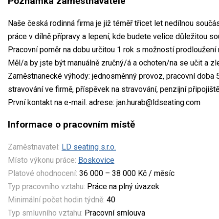
Poznámka zaměstnavatele
Naše česká rodinná firma je již téměř třicet let nedílnou souč
práce v dílně přípravy a lepení, kde budete velice důležitou s
Pracovní poměr na dobu určitou 1 rok s možností prodloužení 
Měl/a by jste být manuálně zručný/á a ochoten/na se učit a zl
Zaměstnanecké výhody: jednosměnný provoz, pracovní doba 5.
stravování ve firmě, příspěvek na stravování, penzijní připojiště
První kontakt na e-mail. adrese: jan.hurab@ldseating.com
Informace o pracovním místě
Zaměstnavatel:
LD seating s.r.o.
Místo výkonu práce:
Boskovice
Platové ohodnocení:
36 000 – 38 000 Kč / měsíc
Typ pracovního vztahu:
Práce na plný úvazek
Minimální počet hodin týdně:
40
Typ smluvního vztahu:
Pracovní smlouva