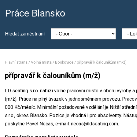
Práce Blansko
Hledat zaměstnání
Hlavní strana
/
Volná místa
/
Boskovice
/
přípravář k čalouníkům (m/ž)
přípravář k čalouníkům (m/ž)
LD seating s.r.o. nabízí volné pracovní místo v oboru výroby a
(m/ž). Práce na plný úvazek v jednosměnném provozu. Praco
000 Kč/měsíc. Minimální požadované vzdělání je Nižší střední
s.r.o., okres Blansko. Pozice je vhodná i pro absolventy. Nás
poskytne Pavel Nečas, e-mail: necas@ldseating.com.